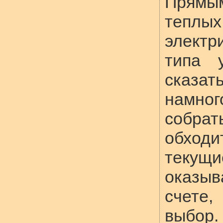
Прямы
тепл
электр
типа 
сказат
намн
собра
обход
текущ
оказыв
счете
выбор.