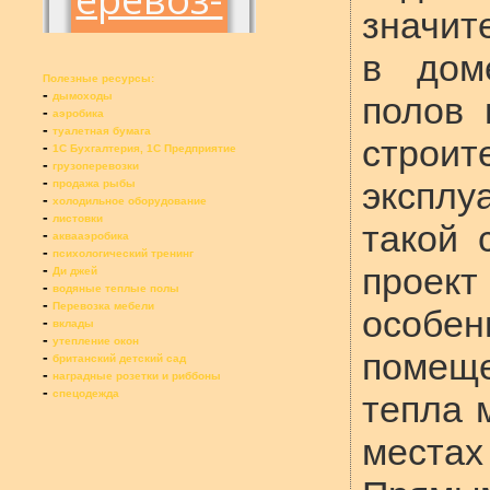
значит
в дом
Полезные ресурсы:
-
дымоходы
полов 
-
аэробика
-
туалетная бумага
строит
-
1С Бухгалтерия, 1С Предприятие
-
грузоперевозки
-
эксплу
продажа рыбы
-
холодильное оборудование
-
листовки
такой 
-
аквааэробика
-
психологический тренинг
-
проект
Ди джей
-
водяные теплые полы
-
Перевозка мебели
особ
-
вклады
-
утепление окон
помещ
-
британский детский сад
-
наградные розетки и риббоны
-
спецодежда
тепла 
местах