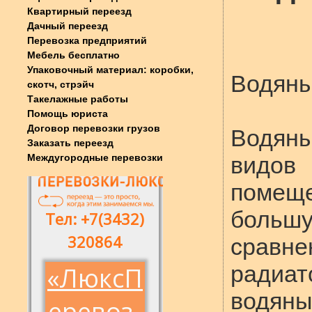
Квартирный переезд
Дачный переезд
Перевозка предприятий
Мебель бесплатно
Упаковочный материал: коробки,
Водяны
скотч, стрэйч
Такелажные работы
Помощь юриста
Договор перевозки грузов
Водян
Заказать переезд
Междугородные перевозки
видо
поме
боль
срав
радиа
водяны