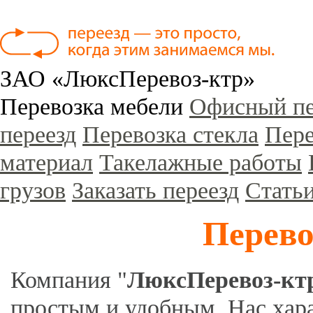
ЗАО «ЛюксПеревоз-ктр»
Перевозка мебели
Офисный пе
переезд
Перевозка стекла
Пере
материал
Такелажные работы
грузов
Заказать переезд
Стать
Перево
Компания "
ЛюксПеревоз-кт
простым и удобным. Нас хара