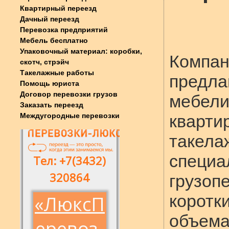
Квартирный переезд
Дачный переезд
Перевозка предприятий
Мебель бесплатно
Упаковочный материал: коробки,
Компа
скотч, стрэйч
Такелажные работы
предла
Помощь юриста
Договор перевозки грузов
мебе
Заказать переезд
Междугородные перевозки
кварт
таке
специ
грузоп
корот
объем