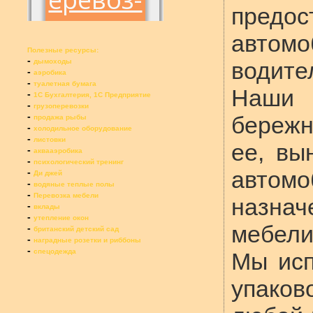
предо
автом
Полезные ресурсы:
-
дымоходы
водит
-
аэробика
-
туалетная бумага
Наши 
-
1С Бухгалтерия, 1С Предприятие
-
грузоперевозки
-
бережн
продажа рыбы
-
холодильное оборудование
-
листовки
ее, вы
-
аквааэробика
-
психологический тренинг
-
автом
Ди джей
-
водяные теплые полы
-
Перевозка мебели
назнач
-
вклады
-
утепление окон
мебели
-
британский детский сад
-
наградные розетки и риббоны
-
спецодежда
Мы исп
упако