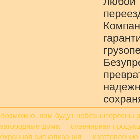
любой 
перее
Компа
гара
грузоп
Безупр
превра
надеж
сохран
Возможно, вам будут небезынтересны
загородные дома сувенирная продукц
охранная сигнализация изготовление