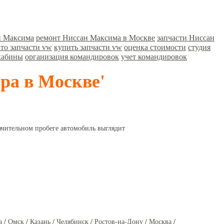
н Максима
ремонт Ниссан Максима в Москве
запчасти Ниссан
вто запчасти vw
купить запчасти vw
оценка стоимости
студия
кабины
организация командировок
учет командировок
ра в Москве'
ачительном пробеге автомобиль выглядит
а
/
Омск
/
Казань
/
Челябинск
/
Ростов-на-Дону
/
Москва
/