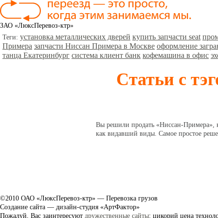
ЗАО «ЛюксПеревоз-ктр»
установка металлических дверей
купить запчасти seat
про
Теги:
Примера
запчасти Ниссан Примера в Москве
оформление загра
танца Екатеринбург
система клиент банк
кофемашина в офис
э
Статьи с тэ
Вы решили продать «Ниссан-Примера», но
как видавший виды. Самое простое решен
©2010 ОАО «ЛюксПеревоз-ктр» — Перевозка грузов
Создание сайта — дизайн-студия
«АртФактор»
Пожалуй, Вас заинтересуют
дружественные сайты
: цикорий цена техно