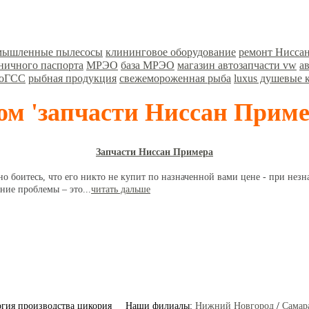
мышленные пылесосы
клининговое оборудование
ремонт Нисса
ничного паспорта
МРЭО
база МРЭО
магазин автозапчасти vw
а
хоГСС
рыбная продукция
свежемороженная рыба
luxus душевые 
гом 'запчасти Ниссан Приме
Запчасти Ниссан Примера
 боитесь, что его никто не купит по назначенной вами цене - при незн
ие проблемы – это...
читать дальше
логия производства цикория
Наши филиалы:
Нижний Новгород
/
Самар