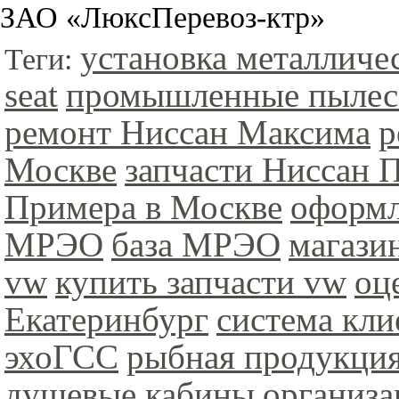
ЗАО «ЛюксПеревоз-ктр»
установка металличе
Теги:
seat
промышленные пыле
ремонт Ниссан Максима
р
Москве
запчасти Ниссан 
Примера в Москве
оформл
МРЭО
база МРЭО
магази
vw
купить запчасти vw
оц
Екатеринбург
система кли
эхоГСС
рыбная продукци
душевые кабины
организа