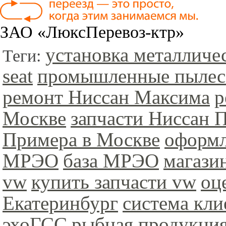
ЗАО «ЛюксПеревоз-ктр»
установка металличе
Теги:
seat
промышленные пыле
ремонт Ниссан Максима
р
Москве
запчасти Ниссан 
Примера в Москве
оформл
МРЭО
база МРЭО
магази
vw
купить запчасти vw
оц
Екатеринбург
система кли
эхоГСС
рыбная продукци