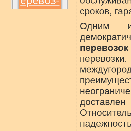
обслужива
сроков, гар
Одним и
демократ
перевозок
перевоз
междугор
преимущ
неограни
доставле
Относите
надежность