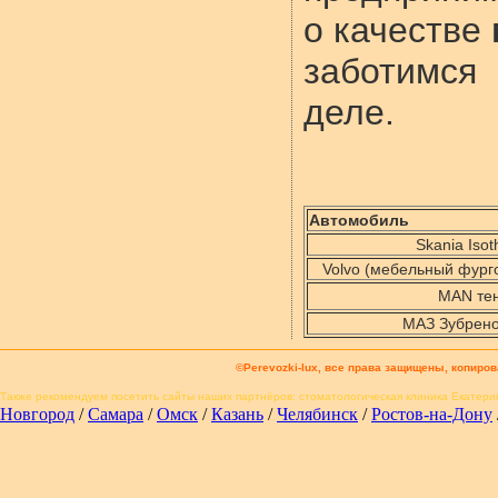
о качестве
заботимся
деле.
Автомобиль
Skania Iso
Volvo (мебельный фург
MAN те
МАЗ Зубрено
©Perevozki-lux, все права защищены, копиро
Также рекомендуем посетить сайты
наших партнёров
: стоматологическая клиника Екатер
Новгород
/
Самара
/
Омск
/
Казань
/
Челябинск
/
Ростов-на-Дону