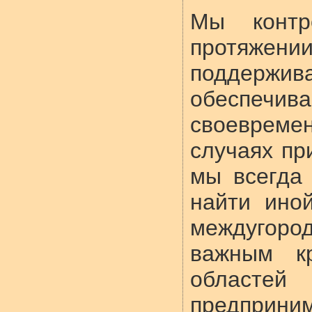
Мы контр
протяжени
поддержи
обеспеч
своеврем
случаях пр
мы всегда
найти ино
междугоро
важным к
областей 
предприним