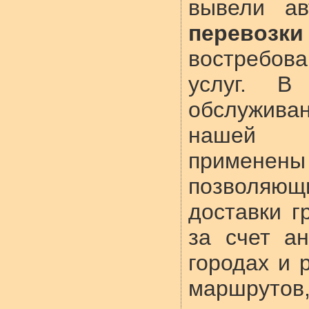
вывели а
перевозки
востребов
услуг. В
обслужива
нашей к
примене
позволяю
доставки г
за счет а
городах и 
маршруто